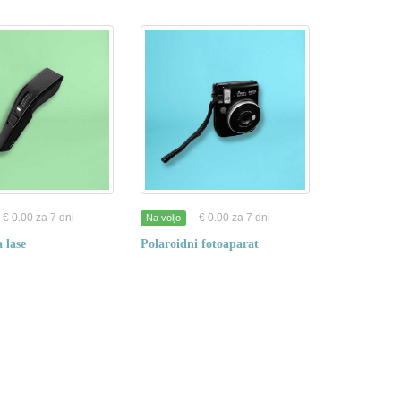
€ 0.00 za 7 dni
€ 0.00 za 7 dni
Na voljo
a lase
Polaroidni fotoaparat