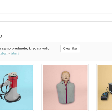
o
i samo predmete, ki so na voljo
Clear filter
-
izberi
izberi