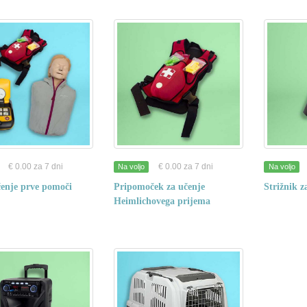
€ 0.00 za 7 dni
€ 0.00 za 7 dni
Na voljo
Na voljo
čenje prve pomoči
Pripomoček za učenje
Strižnik z
Heimlichovega prijema