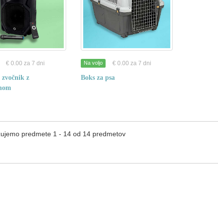
€ 0.00 za 7 dni
€ 0.00 za 7 dni
Na voljo
 zvočnik z
Boks za psa
nom
zujemo predmete 1 - 14 od 14 predmetov