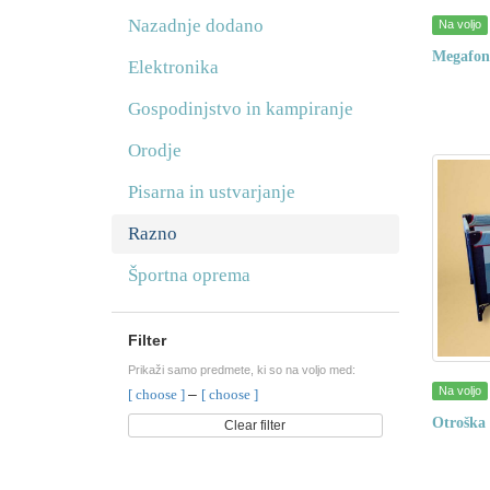
Nazadnje dodano
Na voljo
Megafon
Elektronika
Gospodinjstvo in kampiranje
Orodje
Pisarna in ustvarjanje
Razno
Športna oprema
Filter
Prikaži samo predmete, ki so na voljo med:
Na voljo
–
[ choose ]
[ choose ]
Otroška 
Clear filter