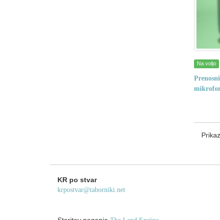
Na voljo
Prenosni
mikrofo
Prika
KR po stvar
krpostvar@taborniki.net
Storitev poganja