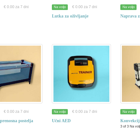
€ 0.00 za 7 dni
€ 0.00 za 7 dni
Na voljo
Na voljo
Lutka za oživljanje
Naprava z
€ 0.00 za 7 dni
€ 0.00 za 7 dni
Na voljo
Na voljo
prenosna postelja
Učni AED
Konvekcij
3 of 3 Na vol