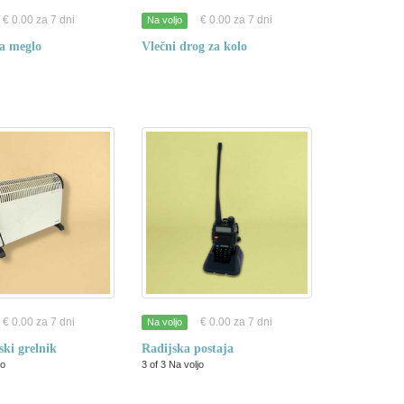
€ 0.00 za 7 dni
€ 0.00 za 7 dni
Na voljo
a meglo
Vlečni drog za kolo
€ 0.00 za 7 dni
€ 0.00 za 7 dni
Na voljo
ski grelnik
Radijska postaja
jo
3 of 3 Na voljo