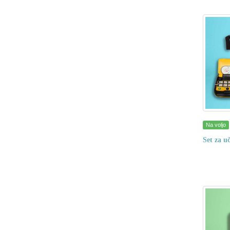
Na voljo
Set za u