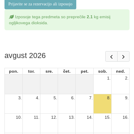
Prijavite se za rezervacijo ali izposojo
Izposoje tega predmeta so preprečile
2.1
kg emisij
ogljikovega dioksida.
avgust 2026
pon.
tor.
sre.
čet.
pet.
sob.
ned.
1.
2.
3.
4.
5.
6.
7.
8.
9.
10.
11.
12.
13.
14.
15.
16.