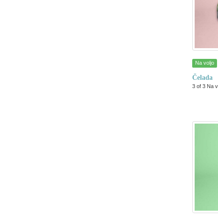
Na voljo
Čelada
3 of 3 Na v