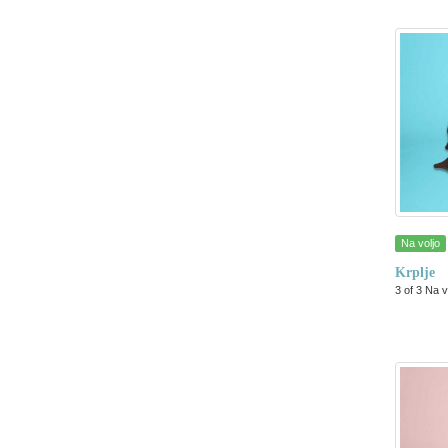
Na voljo
Krplje
3 of 3 Na v