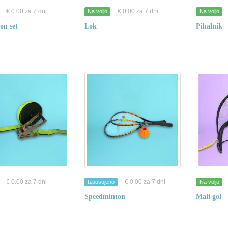
€ 0.00 za 7 dni
€ 0.00 za 7 dni
Na voljo
Na voljo
on set
Lok
Pihalnik
€ 0.00 za 7 dni
€ 0.00 za 7 dni
Izposojeno
Na voljo
Speedminton
Mali gol