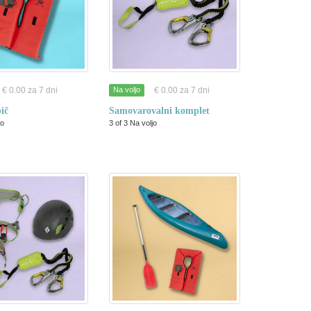
€ 0.00 za 7 dni
€ 0.00 za 7 dni
Na voljo
pič
Samovarovalni komplet
jo
3 of 3 Na voljo