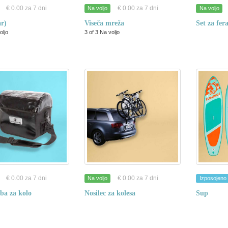
€ 0.00 za 7 dni
€ 0.00 za 7 dni
Na voljo
Na voljo
ar)
Viseča mreža
Set za fer
oljo
3 of 3 Na voljo
€ 0.00 za 7 dni
€ 0.00 za 7 dni
Na voljo
Izposojeno
ba za kolo
Nosilec za kolesa
Sup