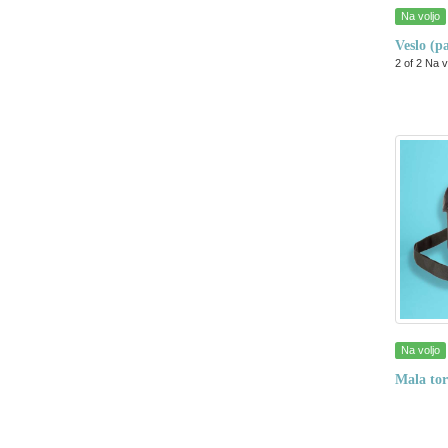
Na voljo
Veslo (p
2 of 2 Na v
Na voljo
Mala tor