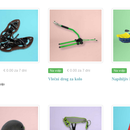
€ 0.00 za 7 dni
€ 0.00 za 7 dni
Na voljo
Na voljo
Vlečni drog za kolo
Napihljiv
oljo