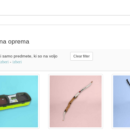
tna oprema
i samo predmete, ki so na voljo
Clear filter
-
izberi
izberi