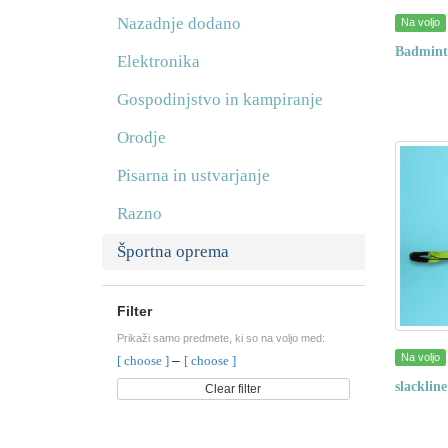
Nazadnje dodano
Na voljo
Badmint
Elektronika
Gospodinjstvo in kampiranje
Orodje
Pisarna in ustvarjanje
Razno
Športna oprema
Filter
Prikaži samo predmete, ki so na voljo med:
Na voljo
–
[ choose ]
[ choose ]
slackline
Clear filter