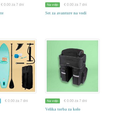
€ 0.00 za 7 dni
€ 0.00 za 7 dni
Na voljo
ate
Set za avanture na vodi
€ 0.00 za 7 dni
€ 0.00 za 7 dni
Na voljo
Velika torba za kolo