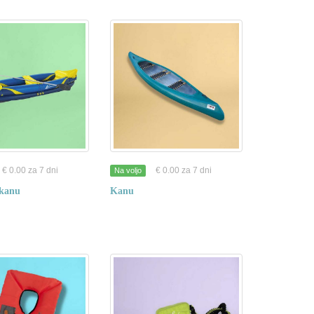
€ 0.00 za 7 dni
€ 0.00 za 7 dni
Na voljo
 kanu
Kanu