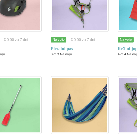
€ 0.00 za 7 dni
€ 0.00 za 7 dni
Na voljo
Na voljo
Plezalni pas
Rešilni jo
oljo
3 of 3 Na voljo
4 of 4 Na vol