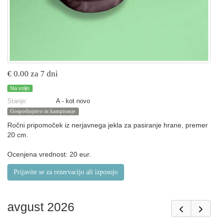
€ 0.00 za 7 dni
Na voljo
Stanje:
A - kot novo
Gospodinjstvo in kampiranje
Ročni pripomoček iz nerjavnega jekla za pasiranje hrane, premer
20 cm.
Ocenjena vrednost: 20 eur.
Prijavite se za rezervacijo ali izposojo
avgust 2026