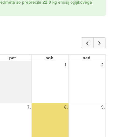
redmeta so preprečile
22.9
kg emisij ogljikovega
pet.
sob.
ned.
1.
2.
7.
8.
9.