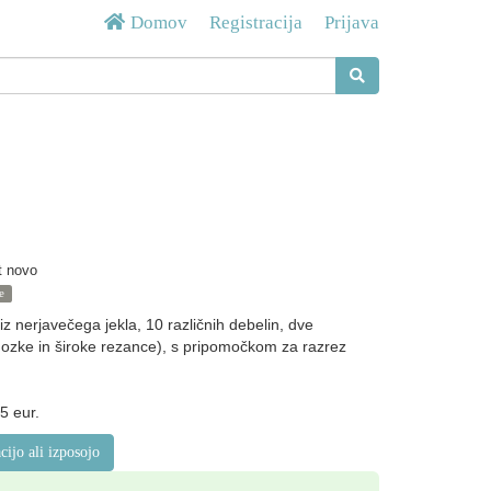
Domov
Registracija
Prijava
t novo
e
iz nerjavečega jekla, 10 različnih debelin, dve
 ozke in široke rezance), s pripomočkom za razrez
5 eur.
acijo ali izposojo