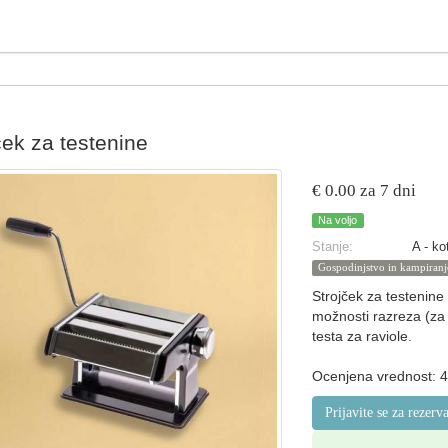
ček za testenine
€ 0.00 za 7 dni
Na voljo
Stanje:
A - ko
Gospodinjstvo in kampiranj
Strojček za testenine 
možnosti razreza (za
testa za raviole.
Ocenjena vrednost: 4
Prijavite se za rezerv