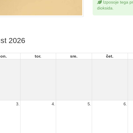
Izposoje tega p
dioksida.
st 2026
on.
tor.
sre.
čet.
3.
4.
5.
6.