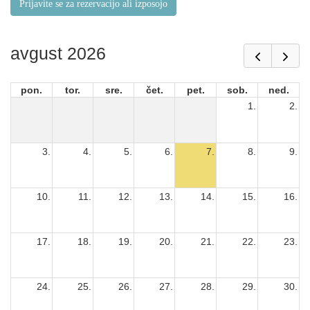
Prijavite se za rezervacijo ali izposojo
avgust 2026
pon.
tor.
sre.
čet.
pet.
sob.
ned.
1.
2.
3.
4.
5.
6.
7.
8.
9.
10.
11.
12.
13.
14.
15.
16.
17.
18.
19.
20.
21.
22.
23.
24.
25.
26.
27.
28.
29.
30.