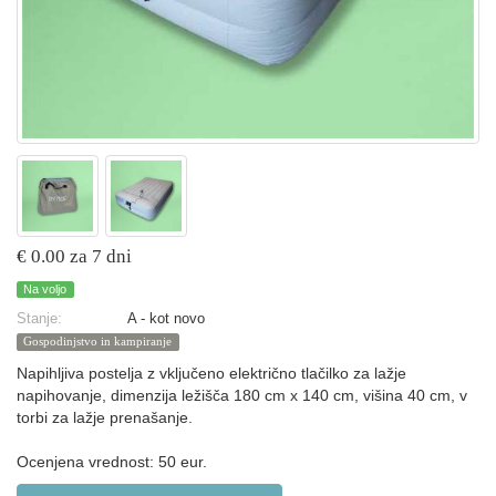
€ 0.00 za 7 dni
Na voljo
Stanje:
A - kot novo
Gospodinjstvo in kampiranje
Napihljiva postelja z vključeno električno tlačilko za lažje
napihovanje, dimenzija ležišča 180 cm x 140 cm, višina 40 cm, v
torbi za lažje prenašanje.
Ocenjena vrednost: 50 eur.