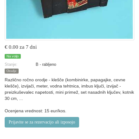
€ 0.00 za 7 dni
Na voljo
Stanje:
B - rabljeno
Orodje
Različno ročno orodje - klešče (kombinirke, papagajke, cevne
klešče), izvijači, meter, vodna tehtnica, imbus ključi, izvijač -
preizkuševalec napetosti, mini primež, set nasadnih ključev, kotnik
30 cm, ...
Ocenjena vrednost: 15 eur/kos.
Prijavite se za rezervacijo ali izposojo