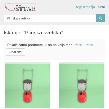
Registracija
Meni
Iskanje: "Plinska svetilka"
Prikaži samo predmete, ki so na voljo med:
-
izberi
izberi
Clear filter