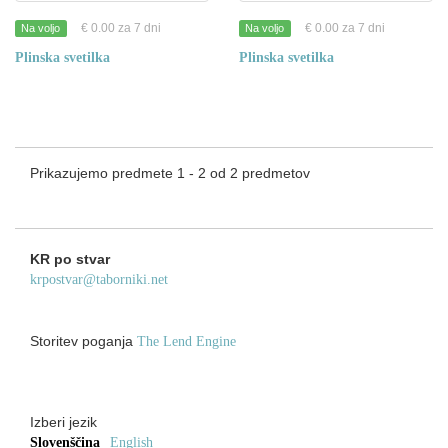
€ 0.00 za 7 dni
€ 0.00 za 7 dni
Na voljo
Na voljo
Plinska svetilka
Plinska svetilka
Prikazujemo predmete 1 - 2 od 2 predmetov
KR po stvar
krpostvar@taborniki.net
Storitev poganja
The Lend Engine
Izberi jezik
Slovenščina
English